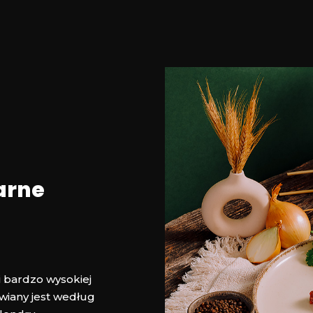
arne
i bardzo wysokiej
awiany jest według