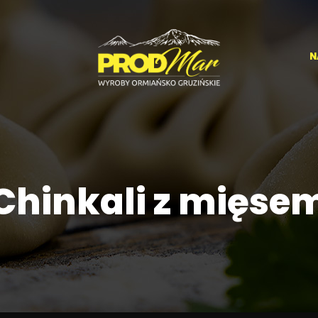
N
Chinkali z mięse