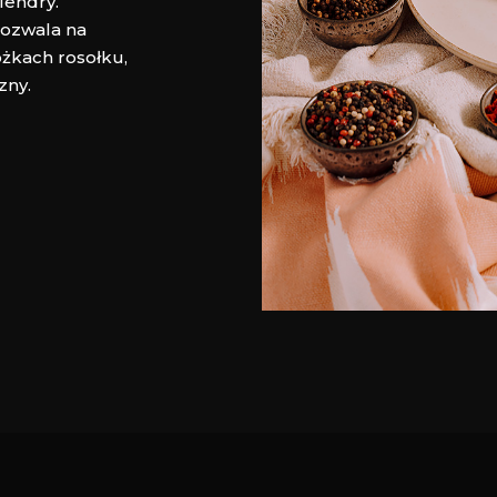
lendry.
pozwala na
żkach rosołku,
zny.